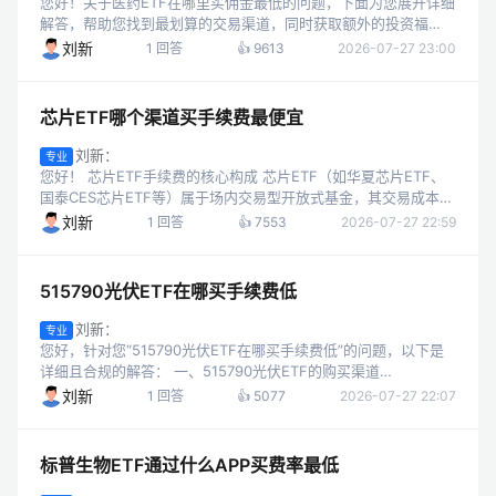
您好！关于医药ETF在哪里买佣金最低的问题，下面为您展开详细
解答，帮助您找到最划算的交易渠道，同时获取额外的投资福
利。 一、医药ETF交易佣金的核心构成与默认水平 医药ETF属于
刘新
1 回答
👍 9613
2026-07-27 23:00
场内基金，其交易佣金的...
芯片ETF哪个渠道买手续费最便宜
刘新：
专业
您好！ 芯片ETF手续费的核心构成 芯片ETF（如华夏芯片ETF、
国泰CES芯片ETF等）属于场内交易型开放式基金，其交易成本主
要由两部分组成： 券商佣金：这是投资者可以主动优化的核心费
刘新
1 回答
👍 7553
2026-07-27 22:59
用，按成交金额...
515790光伏ETF在哪买手续费低
刘新：
专业
您好，针对您“515790光伏ETF在哪买手续费低”的问题，以下是
详细且合规的解答： 一、515790光伏ETF的购买渠道
515790（全称为“华泰柏瑞中证光伏产业ETF”）是场内交易型开
刘新
1 回答
👍 5077
2026-07-27 22:07
放式指数基...
标普生物ETF通过什么APP买费率最低