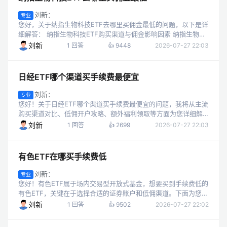
刘新：
专业
您好，关于纳指生物科技ETF去哪里买佣金最低的问题，以下是详
细解答： 纳指生物科技ETF购买渠道与佣金影响因素 纳指生物科
技ETF属于上市交易型基金（ETF），需通过证券账户进行买卖，
刘新
1 回答
👍 9448
2026-07-27 22:03
其佣金高低主要受...
日经ETF哪个渠道买手续费最便宜
刘新：
专业
您好！关于日经ETF哪个渠道买手续费最便宜的问题，我将从主流
购买渠道对比、低佣开户攻略、额外福利领取等方面为您详细解
答，帮助您找到最划算的购买方式。 一、主流日经ETF购买渠道
刘新
1 回答
👍 2699
2026-07-27 22:03
手续费分析 日经ETF分...
有色ETF在哪买手续费低
刘新：
专业
您好！有色ETF属于场内交易型开放式基金，想要买到手续费低的
有色ETF，关键在于选择合适的证券账户和低佣渠道。下面为您详
细拆解如何实现低手续费购买有色ETF及相关福利领取。 一、购
刘新
1 回答
👍 9502
2026-07-27 22:02
买有色ETF的核心渠...