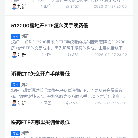
易型开放式指数基金（ETF），其交易成本主要由三部分组成，其
刘新
1 回答
👍 9457
2026-07-27 23:03
中仅佣金可通过...
512200房地产ETF怎么买手续费低
刘新：
专业
您好！ 影响512200房地产ETF手续费的核心因素 要降低512200
房地产ETF的交易成本，需先明确手续费的构成，主要包括以下两
点： 佣金率：这是ETF交易最主要的成本。目前市场上券商的
刘新
1 回答
👍 361
2026-07-27 23:02
ETF佣金...
消费ETF怎么开户手续费低
刘新：
专业
您好！想要通过低手续费开户交易消费ETF，需要从开户渠道选
择、佣金谈判技巧、福利领取等多方面入手，以下是详细攻略：
一、消费ETF交易手续费的构成 要降低消费ETF的交易成本，首
刘新
1 回答
👍 4276
2026-07-27 23:01
先需明确手续费的组成部...
医药ETF去哪里买佣金最低
刘新：
专业