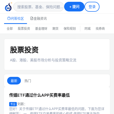
+
提问
登录
问答社区
金融资讯
|
全部
股票投资
基金理财
期货
保险规划
同城
找券商
排
股票投资
A股、港股、美股市场分析与投资策略交流
最新
热门
传媒ETF通过什么APP买费率最低
刘新：
专业
您好！关于传媒ETF通过什么APP买费率最低的问题，下面为您详
细解答： 一、传媒ETF交易费率的核心构成 传媒ETF属于场内交