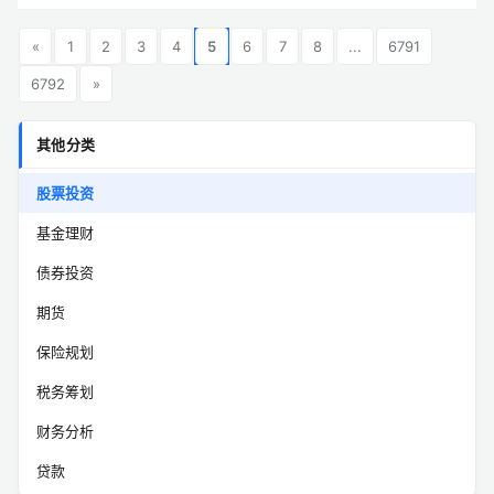
«
1
2
3
4
5
6
7
8
...
6791
6792
»
其他分类
股票投资
基金理财
债券投资
期货
保险规划
税务筹划
财务分析
贷款