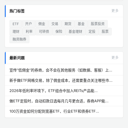
热门标签
更多
ETF
开户
佣金
交易
期货
基金
股票投资
理财
利率
可转债
保险
基金理财
定投
股票
融资融券
最新问题
更多
宣传“低佣金”的券商，会不会在其他服务（如数据、客服）上...
新手做ETF网格交易，除了佣金成本，还需要重点关注哪些市...
2026年低利率环境下，ETF组合中加入REITs产品能...
做ETF定投时，自动扣款日选每月几号更合适，券商APP能...
100万资金如何分配到宽基ETF、行业ETF和债券ETF...