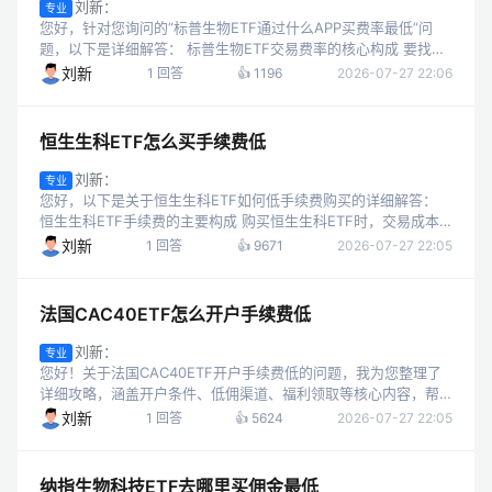
刘新：
专业
您好，针对您询问的“标普生物ETF通过什么APP买费率最低”问
题，以下是详细解答： 标普生物ETF交易费率的核心构成 要找到
费率最低的购买渠道，需先明确ETF交易的费用组成： 券商佣
刘新
1 回答
👍 1196
2026-07-27 22:06
金：买卖双向收取，...
恒生生科ETF怎么买手续费低
刘新：
专业
您好，以下是关于恒生生科ETF如何低手续费购买的详细解答：
恒生生科ETF手续费的主要构成 购买恒生生科ETF时，交易成本
核心由两部分组成： 交易佣金：券商收取，双向计费（买入/卖出
刘新
1 回答
👍 9671
2026-07-27 22:05
均需支付），是影响...
法国CAC40ETF怎么开户手续费低
刘新：
专业
您好！关于法国CAC40ETF开户手续费低的问题，我为您整理了
详细攻略，涵盖开户条件、低佣渠道、福利领取等核心内容，帮
助您高效开启境外ETF投资之路。 一、交易法国CAC40ETF的开
刘新
1 回答
👍 5624
2026-07-27 22:05
户前提 法国CA...
纳指生物科技ETF去哪里买佣金最低