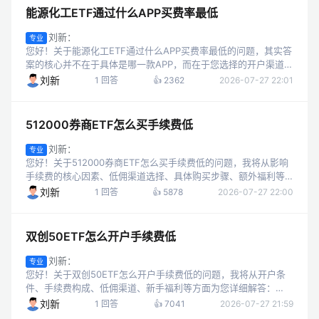
能源化工ETF通过什么APP买费率最低
刘新：
专业
您好！关于能源化工ETF通过什么APP买费率最低的问题，其实答
案的核心并不在于具体是哪一款APP，而在于您选择的开户渠道和
券商佣金政策。因为同一券商的不同开户渠道，佣金差异可能很
刘新
1 回答
👍 2362
2026-07-27 22:01
大；不同券商的APP，...
512000券商ETF怎么买手续费低
刘新：
专业
您好！关于512000券商ETF怎么买手续费低的问题，我将从影响
手续费的核心因素、低佣渠道选择、具体购买步骤、额外福利等
方面为您详细解答。 一、影响512000券商ETF手续费的核心因素
刘新
1 回答
👍 5878
2026-07-27 22:00
512000...
双创50ETF怎么开户手续费低
刘新：
专业
您好！关于双创50ETF怎么开户手续费低的问题，我将从开户条
件、手续费构成、低佣渠道、新手福利等方面为您详细解答：
一、双创50ETF开户的基本条件和步骤 要交易双创50ETF（如代
刘新
1 回答
👍 7041
2026-07-27 21:59
码159780、5...