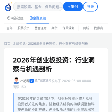
+
提问
登录
问答社区
金融资讯
|
全部
股票投资
基金理财
期货
保险规划
同城
找券商
排
首页
金融资讯
2026年创业板投资：行业洞察与机遇剖析
2026年创业板投资：行业洞
察与机遇剖析
叶艳春
发布于 2026-06-09 08:00
资产配置顾问
V
阅读 150
在2026年的金融市场中，创业板投资正成为众多
投资者关注的焦点。随着经济结构的持续调整和科
技创新的不断推进，创业板所涵盖的行业展现出独