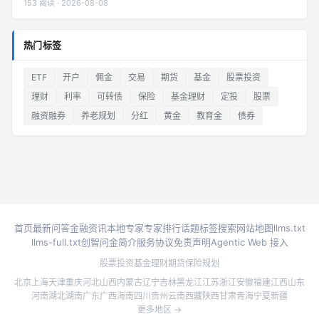
153 阅读 · 2026-08-08
热门标签
ETF
开户
佣金
交易
期货
基金
股票投资
理财
利率
可转债
保险
基金理财
定投
股票
融资融券
养老规划
分红
黄金
教育金
债券
首页
最新问答
金融资讯
本地专家
专家排行
话题标签
搜索
网站地图
llms.txt
llms-full.txt
创智问金简介
服务协议
免责声明
Agentic Web 接入
股票投资
基金理财
期货
保险规划
北京
上海
天津
重庆
河北
山西
内蒙古
辽宁
吉林
黑龙江
江苏
浙江
安徽
福建
江西
山东
河南
湖北
湖南
广东
广西
海南
四川
贵州
云南
西藏
陕西
甘肃
青海
宁夏
新疆
更多地区 →