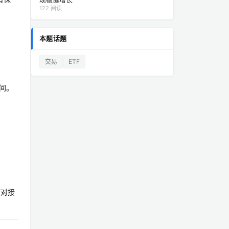
122 阅读
本题话题
交易
ETF
间。
可对接