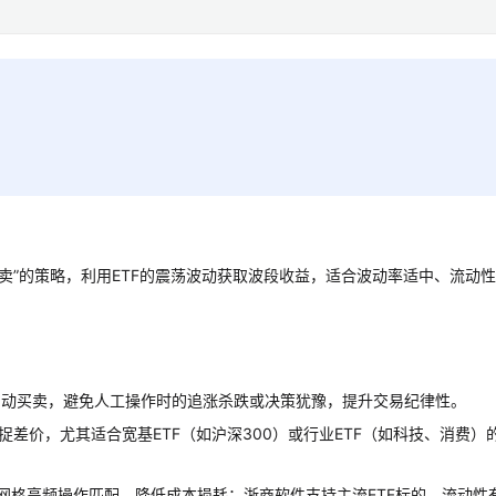
卖”的策略，利用ETF的震荡波动获取波段收益，适合波动率适中、流动
自动买卖，避免人工操作时的追涨杀跌或决策犹豫，提升交易纪律性。
捉差价，尤其适合宽基ETF（如沪深300）或行业ETF（如科技、消费）
与网格高频操作匹配，降低成本损耗；浙商软件支持主流ETF标的，流动性