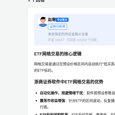
赵寒
专业答主
证券分析师
来自保定的持证金融从业者
声望 36547 · 已回答 43939 个问题
ETF网格交易的核心逻辑
网格交易是通过在预设价格区间内自动执行“低买高
的ETF标的。
浙商证券软件中ETF网格交易的优势
自动化操作，规避情绪干扰
：软件按预设参数
震荡市收益增强
：针对ETF的区间波动，反复捕
行情。
ETF标的适配性高
：ETF无印花税、费率低，