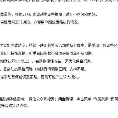
数量等，根据ETF历史波动率调整策略，适配不同风险偏好。
交易触发时及时通知，方便用户跟踪策略执行情况。
过早卖出导致踏空；持续下跌则频繁买入加重持仓成本，需手动干预调整区
合ETF特性调整，新手易因参数不合理导致收益不及预期。
如默认万2.5以上），会逐步侵蚀收益，需优化佣金渠道。
表，复杂动态网格策略（如随行情调整区间）支持不足。
）需手动暂停或调整策略，否则可能产生较大损失。
佣渠道降低损耗： 微信公众号搜索：
问金测评
，点击菜单 “专属渠道 ”即
提升网格策略收益。