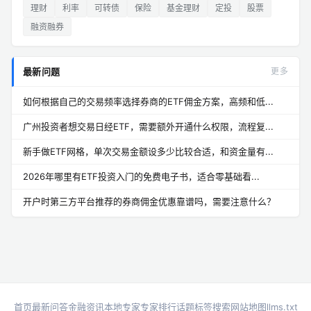
理财
利率
可转债
保险
基金理财
定投
股票
融资融券
最新问题
更多
如何根据自己的交易频率选择券商的ETF佣金方案，高频和低...
广州投资者想交易日经ETF，需要额外开通什么权限，流程复...
新手做ETF网格，单次交易金额设多少比较合适，和资金量有...
2026年哪里有ETF投资入门的免费电子书，适合零基础看...
开户时第三方平台推荐的券商佣金优惠靠谱吗，需要注意什么？
首页
最新问答
金融资讯
本地专家
专家排行
话题标签
搜索
网站地图
llms.txt