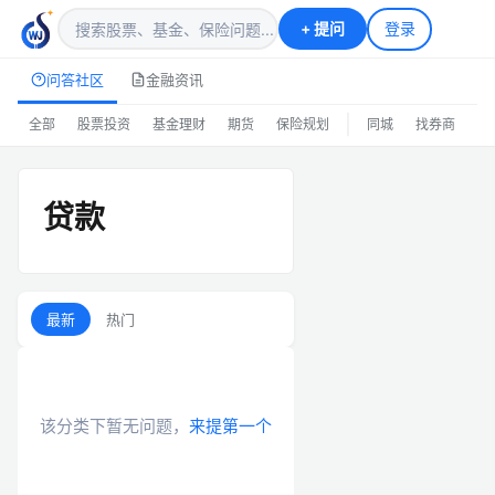
+
提问
登录
问答社区
金融资讯
|
全部
股票投资
基金理财
期货
保险规划
同城
找券商
排
贷款
最新
热门
该分类下暂无问题，
来提第一个