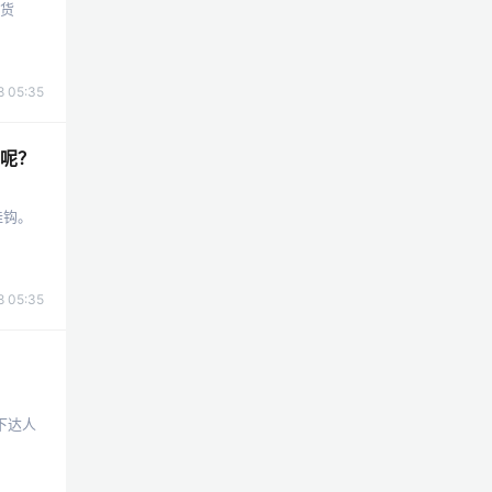
期货
 05:35
呢？
挂钩。
 05:35
下达人