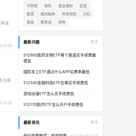
可转债
保险
基金理财
定投
股票
融资融券
养老规划
分红
黄金
教育金
债券
实体或
最新问题
更多
 05:36
512900医药生物ETF哪个渠道买手续费最
便宜
国防军工ETF通过什么APP买费率最低
多方面
512340金融科技ETF在哪买手续费低
游戏动漫ETF怎么买手续费低
 05:36
512170医疗ETF怎么开户手续费低
最新资讯
更多
央行政策解读：宏观视角
2026-08-08 10:58