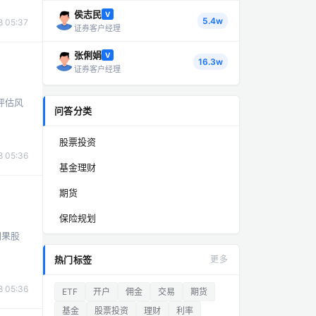
侯志民
V
5.4w
 05:37
证券客户经理
张俐娟
V
16.3w
证券客户经理
评估风
问答分类
股票投资
 05:36
基金理财
期货
保险规划
如果股
热门标签
更多
 05:36
ETF
开户
佣金
交易
期货
基金
股票投资
理财
利率