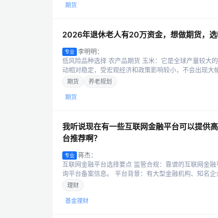
期货
2026年退休老人有20万资金，想做期货，
李明明：
专业
低风险品种选择 农产品期货 玉米：它是全球产量较大
动相对稳定，受宏观经济和政策影响较小，不会出现大幅波
期货
养老规划
期货
我听说现在有一些互联网金融平台可以提供高
台推荐啊？
蒋杰：
专业
互联网金融平台选择要点 监管合规：靠谱的互联网金
询平台备案信息。 平台背景：有大型金融机构、知名企业
理财
基金理财