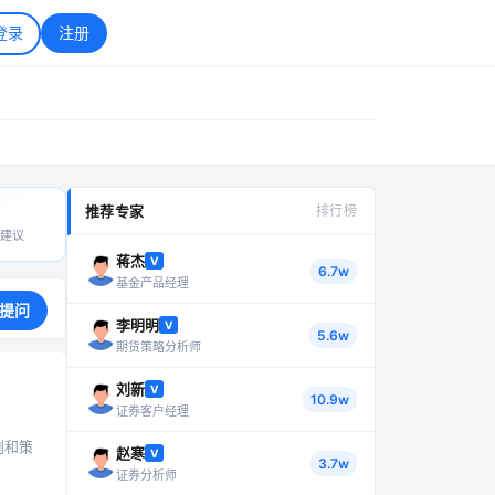
登录
注册
推荐专家
排行榜
建议
蒋杰
V
6.7w
基金产品经理
提问
李明明
V
5.6w
期货策略分析师
刘新
V
10.9w
证券客户经理
则和策
赵寒
V
3.7w
证券分析师