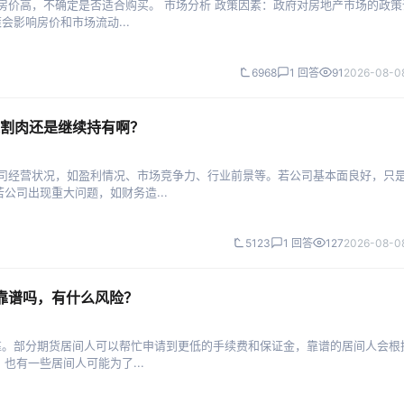
房价高，不确定是否适合购买。 市场分析 政策因素：政府对房地产市场的政策
会影响房价和市场流动...
6968
1 回答
91
2026-08-08
割肉还是继续持有啊？
公司经营状况，如盈利情况、市场竞争力、行业前景等。若公司基本面良好，只
公司出现重大问题，如财务造...
5123
1 回答
127
2026-08-08
费靠谱吗，有什么风险？
可靠。部分期货居间人可以帮忙申请到更低的手续费和保证金，靠谱的居间人会根
有一些居间人可能为了...