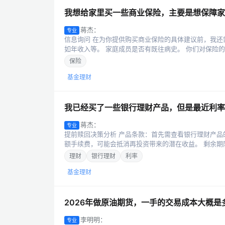
我想给家里买一些商业保险，主要是想保障家
蒋杰：
专业
信息询问 在为你提供购买商业保险的具体建议前，我还
如年收入等。 家庭成员是否有既往病史。 你们对保险的预
保险
基金理财
我已经买了一些银行理财产品，但是最近利率
蒋杰：
专业
提前赎回决策分析 产品条款：首先需查看银行理财产
额手续费，可能会抵消再投资带来的潜在收益。 剩余期限
理财
银行理财
利率
基金理财
2026年做原油期货，一手的交易成本大概
李明明：
专业