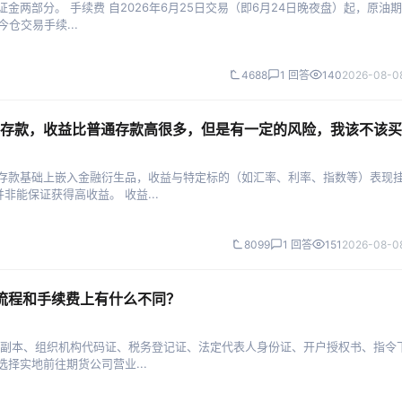
两部分。 手续费 自2026年6月25日交易（即6月24日晚夜盘）起，原油
仓交易手续...
4688
1 回答
140
2026-08-08
存款，收益比普通存款高很多，但是有一定的风险，我该不该买
通存款基础上嵌入金融衍生品，收益与特定标的（如汇率、利率、指数等）表现
能保证获得高收益。 收益...
8099
1 回答
151
2026-08-08
户流程和手续费上有什么不同？
照副本、组织机构代码证、税务登记证、法定代表人身份证、开户授权书、指令
择实地前往期货公司营业...