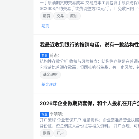
一手原油期货的交易成本 交易成本主要包含手续费与保证金
SC2608合约交易手续费调整为20元/手，且免收日内平今
期货
交易
原油
期货
我最近收到银行的推销电话，说有一款结构性
蒋杰：
专业
结构性存款分析 收益与风险特点：结构性存款是在普
它收益比普通存款高，但因挂钩衍生品，有一定风险，并非
基金理财
基金理财
2026年企业做期货套保，和个人投机在开
李明明：
专业
开户流程 企业套保开户 准备资料：企业需准备营业执
身份证、资金调拨人身份证等相关资料。 开户办理：可选
期货
开户