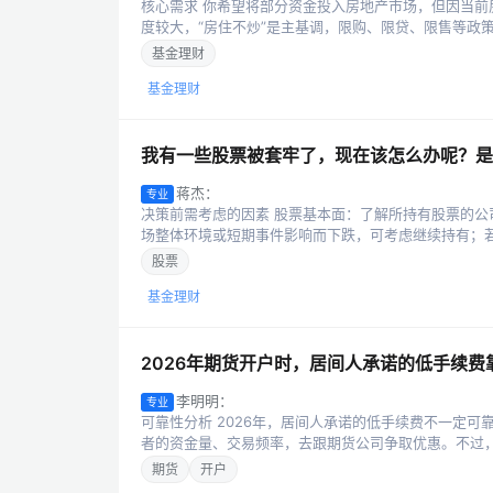
核心需求 你希望将部分资金投入房地产市场，但因当前
度较大，“房住不炒”是主基调，限购、限贷、限售等政策
基金理财
基金理财
我有一些股票被套牢了，现在该怎么办呢？是
蒋杰：
专业
决策前需考虑的因素 股票基本面：了解所持有股票的
场整体环境或短期事件影响而下跌，可考虑继续持有；若
股票
基金理财
2026年期货开户时，居间人承诺的低手续
李明明：
专业
可靠性分析 2026年，居间人承诺的低手续费不一定
者的资金量、交易频率，去跟期货公司争取优惠。不过，也
期货
开户