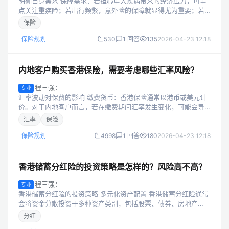
明确自身需求 保障需求：若担心重大疾病带来的经济压力，可重
点关注重疾险；若出行频繁，意外险的保障就显得尤为重要；若
关注医疗费用的报销，医疗险则是不错的选择。 理财需求：如果
保险
希望通过保险实现资产的保值增...
保险规划
530
1 回答
135
2026-04-23 12:18
内地客户购买香港保险，需要考虑哪些汇率风险？
程三强：
专业
汇率波动对保费的影响 缴费货币：香港保险通常以港币或美元计
价。对于内地客户而言，若在缴费期间汇率发生变化，可能会导
致实际缴纳的人民币金额增加。例如，在购买保险时，1 港币兑换
汇率
保险
0.8 元人民币，一份年...
保险规划
4998
1 回答
180
2026-04-23 12:18
香港储蓄分红险的投资策略是怎样的？风险高不高？
程三强：
专业
香港储蓄分红险的投资策略 多元化资产配置 香港储蓄分红险通常
会将资金分散投资于多种资产类别，包括股票、债券、房地产
等。通过多元化配置，降低单一资产波动对整体收益的影响。 例
分红
如，一部分资金投资于股票市场...