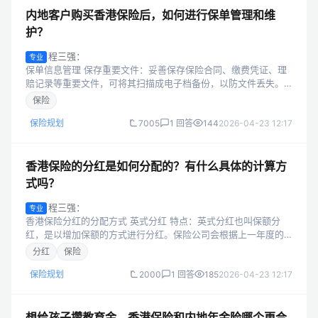
内地客户购买香港保险后，如何进行保单管理和维
护？
程三强：
专业
保单信息管理 保存重要文件：妥善保存保险合同、缴费凭证、理
赔记录等重要文件，可将其扫描成电子档备份，以防文件丢失。
更新个人信息：若联系方式、居住地址、银行账户等个人信息发
保险
生变更，应及时通知保险公司进...
保险规划
7005
1 回答
144
2026-04-23 12:17
香港保险的分红是如何分配的？有什么具体的计算方
式吗？
程三强：
专业
香港保险分红的分配方式 英式分红 特点：英式分红也叫保额分
红，是以增加保额的方式进行分红。保险公司会根据上一年度的
经营情况，将可分配盈余以增加保额的形式分配给保单持有人。
分红
保险
这种分红方式下，红利会随着时间...
保险规划
2000
1 回答
185
2026-04-23 12:17
想给孩子攒教育金，香港保险和内地年金险哪个更合