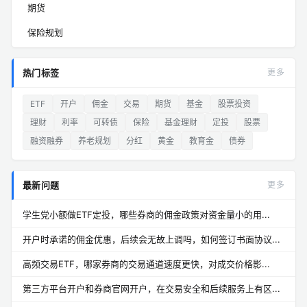
期货
保险规划
热门标签
更多
ETF
开户
佣金
交易
期货
基金
股票投资
理财
利率
可转债
保险
基金理财
定投
股票
融资融券
养老规划
分红
黄金
教育金
债券
最新问题
更多
学生党小额做ETF定投，哪些券商的佣金政策对资金量小的用...
开户时承诺的佣金优惠，后续会无故上调吗，如何签订书面协议...
高频交易ETF，哪家券商的交易通道速度更快，对成交价格影...
第三方平台开户和券商官网开户，在交易安全和后续服务上有区...