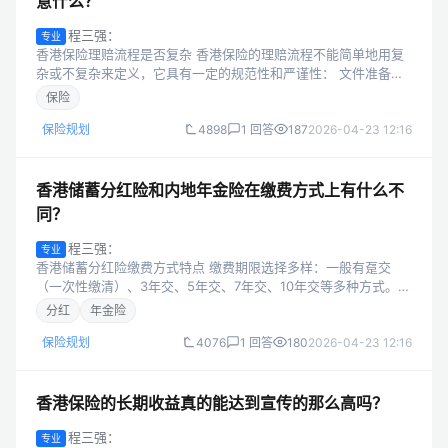
意什么？
程三强：
专业
香港保险理赔流程是否复杂 香港保险的理赔流程不能简单地用复
杂或不复杂来定义，它具有一定的规范性和严谨性： 文件准备：
需要准备一系列的文件，如诊断证明、病历、检查报告等。这可
保险
能需要客户花费时间和精力去收...
保险规划
4898
1 回答
187
2026-04-23 12:16
香港储蓄分红险和内地年金险在缴费方式上有什么不
同？
程三强：
专业
香港储蓄分红险缴费方式特点 缴费期限选择多样：一般有趸交
（一次性缴清）、3年交、5年交、7年交、10年交等多种方式。投
保人可以根据自身的财务状况和规划来灵活选择。例如，资金较
分红
年金险
为充裕且希望一次性完成缴费...
保险规划
4076
1 回答
180
2026-04-23 12:16
香港保险的长期收益真的能达到宣传的那么高吗？
程三强：
专业