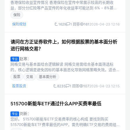
香港保险收益宣传情况 香港保险在宣传中常展示较高的长期收
益，部分分红险等产品宣传的年化收益率可能达到 6% - 8%甚至
更高。这些宣传往往基于较为乐观的假设，包括投资市场的良好
保险
表现等。 影响实际收益的...
保险规划
1629
1 回答
161
2026-04-23 12:16
请问在方正证券软件上，如何根据股票的基本面分析
进行网格交易？
赵寒：
专业
网格交易与基本面结合逻辑解读 网格交易需结合基本面筛选标
的，核心逻辑是避免因标的基本面恶化导致网格策略失效。适合
的标的应具备：1）基本面稳健（如营收/利润增长稳定、现金流健
股票
交易
基本面分析
康、行业地位稳固）；2）估值...
股票投资
8235
1 回答
107
2026-04-23 12:15
515700新能车ETF通过什么APP买费率最低
刘新：
专业
您好。 515700新能车ETF交易费率的核心构成 要找到购买
515700新能车ETF费率最低的APP，需先明确ETF交易的费用组
成，避免隐性成本影响实际收益： 佣金：券商收取的交易服务