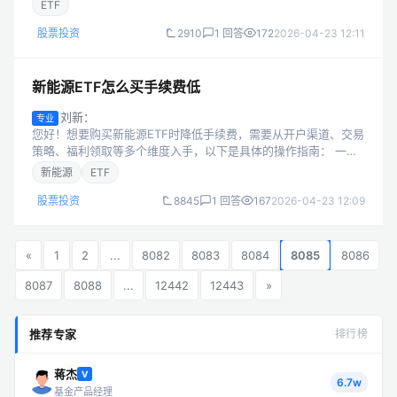
ETF
费，是ETF交...
股票投资
2910
1 回答
172
2026-04-23 12:11
新能源ETF怎么买手续费低
刘新：
专业
您好！想要购买新能源ETF时降低手续费，需要从开户渠道、交易
策略、福利领取等多个维度入手，以下是具体的操作指南： 一、
选择低佣券商渠道是降低手续费的核心 优先选择头部券商的专属
新能源
ETF
低佣渠道：不同券商的ET...
股票投资
8845
1 回答
167
2026-04-23 12:09
«
1
2
...
8082
8083
8084
8085
8086
8087
8088
...
12442
12443
»
推荐专家
排行榜
蒋杰
V
6.7w
基金产品经理