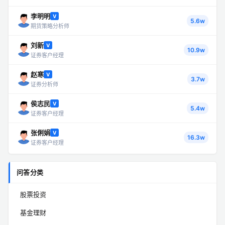
李明明
V
5.6w
期货策略分析师
刘新
V
10.9w
证券客户经理
赵寒
V
3.7w
证券分析师
侯志民
V
5.4w
证券客户经理
张俐娟
V
16.3w
证券客户经理
问答分类
股票投资
基金理财