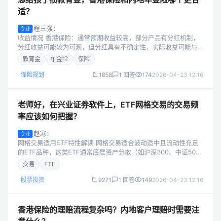
适？
程三强：
专业
收益情况 香港保险：通常预期收益较高，部分产品有分红机制，
分红收益可能较为可观，但分红具有不确定性，实际收益可能与
预期有偏差。 内地年金险：收益相对较为稳定，预定利率一般在
教育金
年金险
保险
3% - 3.5%左右，收益...
保险规划
1858
1 回答
174
2026-04-23 12:16
老师好，在兴业证券软件上，ETF网格交易的交易频
率应该如何把握？
赵寒：
专业
网格交易适用ETF特性解读 网格交易适合波动适中且流动性充足
的ETF品种，这类ETF通常底层资产分散（如沪深300、中证500
等宽基指数ETF）或行业景气度稳定但存在周期性波动（如消费、
交易
ETF
科技行业ETF...
股票投资
9271
1 回答
149
2026-04-23 12:16
香港保险的理赔流程复杂吗？内地客户理赔时需要注