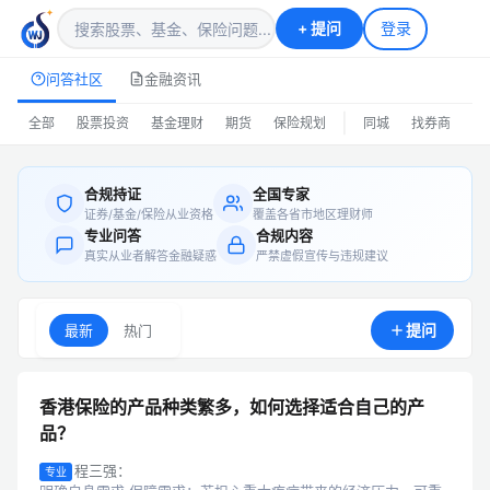
+
提问
登录
问答社区
金融资讯
|
全部
股票投资
基金理财
期货
保险规划
同城
找券商
排
合规持证
全国专家
证券/基金/保险从业资格
覆盖各省市地区理财师
专业问答
合规内容
真实从业者解答金融疑惑
严禁虚假宣传与违规建议
提问
最新
热门
香港保险的产品种类繁多，如何选择适合自己的产
品？
程三强：
专业