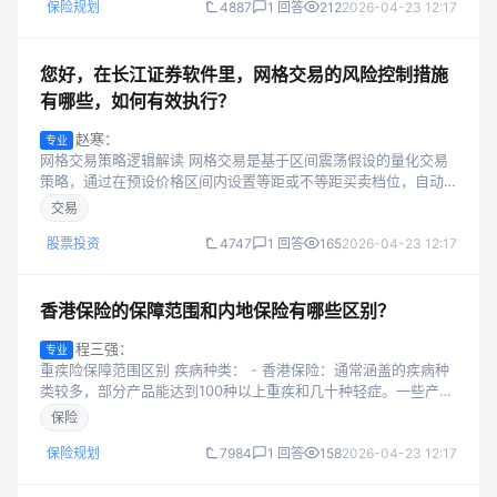
保险规划
4887
1 回答
212
2026-04-23 12:17
您好，在长江证券软件里，网格交易的风险控制措施
有哪些，如何有效执行？
赵寒：
专业
网格交易策略逻辑解读 网格交易是基于区间震荡假设的量化交易
策略，通过在预设价格区间内设置等距或不等距买卖档位，自动
执行交易捕捉波动收益。该策略适合高流动性、中等波动的标的
交易
（如宽基ETF、行业ETF），...
股票投资
4747
1 回答
165
2026-04-23 12:17
香港保险的保障范围和内地保险有哪些区别？
程三强：
专业
重疾险保障范围区别 疾病种类： - 香港保险：通常涵盖的疾病种
类较多，部分产品能达到100种以上重疾和几十种轻症。一些产品
对于早期疾病的定义更为宽泛，保障范围相对更广。 - 内地保
保险
险：目前主流产品重疾...
保险规划
7984
1 回答
158
2026-04-23 12:17