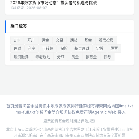
2026年数字货币市场动态：投资者的机遇与挑战
134 阅读 · 2026-08-07
热门标签
ETF
开户
佣金
交易
期货
基金
股票投资
理财
利率
可转债
保险
基金理财
定投
股票
融资融券
养老规划
分红
黄金
教育金
债券
首页
最新问答
金融资讯
本地专家
专家排行
话题标签
搜索
网站地图
llms.txt
llms-full.txt
创智问金简介
服务协议
免责声明
Agentic Web 接入
股票投资
基金理财
期货
保险规划
北京
上海
天津
重庆
河北
山西
内蒙古
辽宁
吉林
黑龙江
江苏
浙江
安徽
福建
江西
山东
河南
湖北
湖南
广东
广西
海南
四川
贵州
云南
西藏
陕西
甘肃
青海
宁夏
新疆