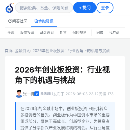
+
提问
登录
问答社区
金融资讯
|
全部
股票投资
基金理财
期货
保险规划
同城
找券商
排
首页
金融资讯
2026年创业板投资：行业视角下的机遇与挑战
2026年创业板投资：行业视
角下的机遇与挑战
张一帆
发布于 2026-06-03 23:12
阅读 173
金融顾问
V
在2026年的金融市场中，创业板投资正吸引着众
多投资者的目光。创业板作为中国资本市场的重要
组成部分，聚焦于高成长、创新型企业，为投资者
提供了分享新兴产业发展红利的机会。从行业角度