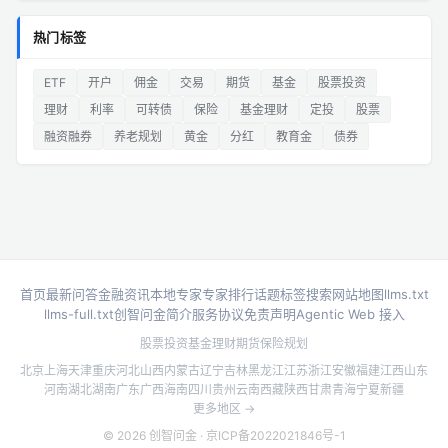
热门标签
ETF
开户
佣金
交易
期货
基金
股票投资
理财
利率
可转债
保险
基金理财
定投
股票
融资融券
养老规划
黄金
分红
教育金
债券
首页
最新问答
金融资讯
本地专家
专家排行
话题标签
搜索
网站地图
llms.txt
llms-full.txt
创智问金简介
服务协议
免责声明
Agentic Web 接入
股票投资
基金理财
期货
保险规划
北京
上海
天津
重庆
河北
山西
内蒙古
辽宁
吉林
黑龙江
江苏
浙江
安徽
福建
江西
山东
河南
湖北
湖南
广东
广西
海南
四川
贵州
云南
西藏
陕西
甘肃
青海
宁夏
新疆
更多地区 →
© 2026 创智问金 ·
京ICP备2022021846号-1