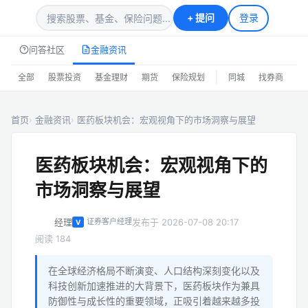
+
提问
登录
问答社区
金融资讯
|
全部
股票投资
基金理财
期货
保险规划
同城
找券商
排
首页
金融资讯
医药板块机会：宏观视角下的市场洞察与展望
医药板块机会：宏观视角下的
市场洞察与展望
经理
发布于 2026-07-08 20:17
证券客户经理
V
阅读 184
在全球经济格局不断演变、人口结构深刻变化以及
科技创新加速推进的大背景下，医药板块作为兼具
防御性与成长性的重要领域，正吸引着越来越多投