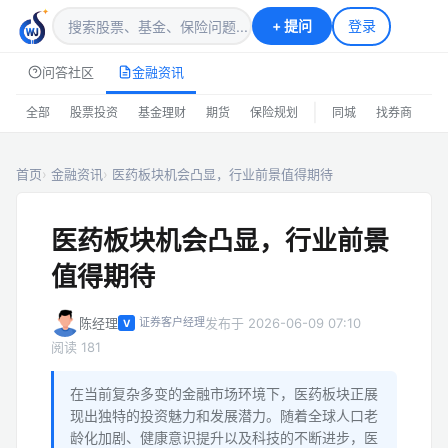
+
提问
登录
问答社区
金融资讯
|
全部
股票投资
基金理财
期货
保险规划
同城
找券商
排
首页
金融资讯
医药板块机会凸显，行业前景值得期待
医药板块机会凸显，行业前景
值得期待
陈经理
发布于 2026-06-09 07:10
证券客户经理
V
阅读 181
在当前复杂多变的金融市场环境下，医药板块正展
现出独特的投资魅力和发展潜力。随着全球人口老
龄化加剧、健康意识提升以及科技的不断进步，医