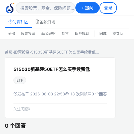
+
提问
登录
问答社区
金融资讯
|
全部
股票投资
基金理财
期货
保险规划
同城
找券商
排
首页
›
股票投资
›
515030新基建50ETF怎么买手续费低…
515030新基建50ETF怎么买手续费低
ETF
发布于 2026-06-03 22:53
118 次浏览
0 个回答
0
关注问题
0 个回答