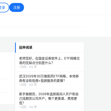
登录
注册
延伸阅读
老师您好，在国金证券软件上，ETF网格交
易的优缺点分别是什么？
1 回答 · 10k 赞
武汉2026年30万做医药ETF网格，本地券
商有没有低佣+投顾服务的套餐？
1 回答 · 10k 赞
新手做期货，2026年选择居间人开户和自
己找期货公司开户，哪个更靠谱，费用更
低？
1 回答 · 10k 赞