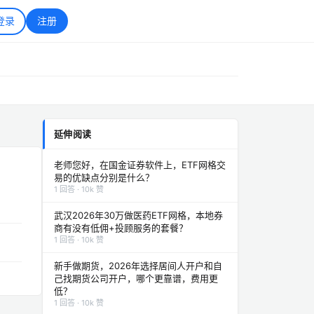
登录
注册
延伸阅读
老师您好，在国金证券软件上，ETF网格交
易的优缺点分别是什么？
1 回答 · 10k 赞
武汉2026年30万做医药ETF网格，本地券
商有没有低佣+投顾服务的套餐？
1 回答 · 10k 赞
新手做期货，2026年选择居间人开户和自
己找期货公司开户，哪个更靠谱，费用更
低？
1 回答 · 10k 赞