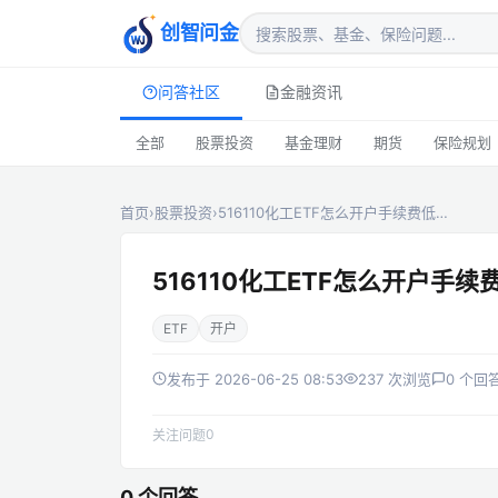
创智问金
问答社区
金融资讯
全部
股票投资
基金理财
期货
保险规划
首页
›
股票投资
›
516110化工ETF怎么开户手续费低…
516110化工ETF怎么开户手续
ETF
开户
发布于 2026-06-25 08:53
237 次浏览
0 个回
0
关注问题
0 个回答