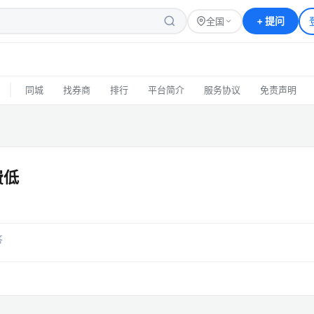
+
提问
全国
|
同城
找券商
排行
平台简介
服务协议
免责声明
费低
答