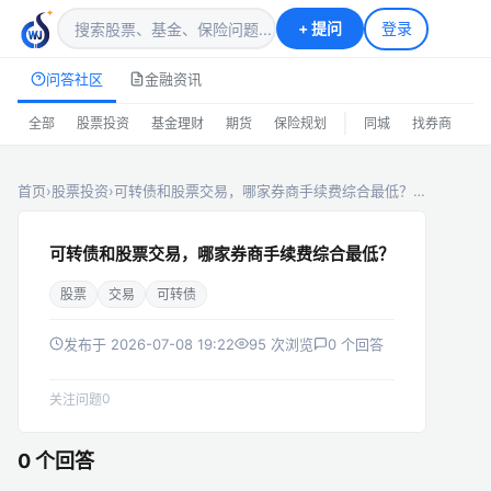
+
提问
登录
问答社区
金融资讯
|
全部
股票投资
基金理财
期货
保险规划
同城
找券商
排
首页
›
股票投资
›
可转债和股票交易，哪家券商手续费综合最低？…
可转债和股票交易，哪家券商手续费综合最低？
股票
交易
可转债
发布于 2026-07-08 19:22
95 次浏览
0 个回答
0
关注问题
0 个回答