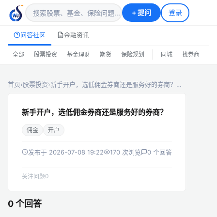
+
提问
登录
问答社区
金融资讯
|
全部
股票投资
基金理财
期货
保险规划
同城
找券商
排
首页
›
股票投资
›
新手开户，选低佣金券商还是服务好的券商？…
新手开户，选低佣金券商还是服务好的券商？
佣金
开户
发布于 2026-07-08 19:22
170 次浏览
0 个回答
0
关注问题
0 个回答