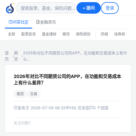
+
提问
登录
问答社区
金融资讯
|
全部
股票投资
基金理财
期货
保险规划
同城
找券商
排
首
期
2026年对比不同期货公司的APP，在功能和交易成本上有什
›
›
页
货
么…
2026年对比不同期货公司的APP，在功能和交易成本
上有什么差异？
期货
交易
发布于 2026-07-09 08:32
156 次浏览
0 个回答
0
关注问题