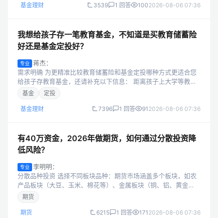
基金理财
3539
1 回答
100
2026-08-06 07:36
我想给孩子存一笔教育基金，不知道是买教育储蓄险
好还是基金定投好？
蒋杰：
专业
需求明确 为更精准比较教育储蓄险和基金定投哪种方式更适合您
给孩子存教育基金，还请补充以下信息： 距离孩子上大学等教育
支出时间点大概还有多久？ 您期望的收益大概是多少，能接受的
基金
定投
最大亏损比例是多少？ 每年...
基金理财
7396
1 回答
91
2026-08-06 07:36
有40万资金，2026年做期货，如何通过分散投资降
低风险？
李明明：
专业
分散品种投资 选择不同板块品种：期货市场涵盖多个板块，如农
产品板块（大豆、玉米、棉花等）、金属板块（铜、铝、黄金
等）、能源化工板块（原油、甲醇、橡胶等）。不同板块受不同
期货
的供求关系、宏观经济因素和政策影...
期货
6215
1 回答
171
2026-08-06 07:36