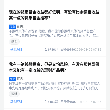
现在的货币基金收益都好低啊，有没有比余额宝收益
高一点的货币基金推荐？
蒋杰：
专业
不推荐具体产品说明 抱歉，我不能为你推荐具体的货币基金产
品。不过我可以给你提供筛选相对高收益货币基金的方法。 筛选
方法 历史收益表现：可查看货币基金的七日年化收益率和万份收
基金
益。七日年化收益率是把过去七...
基金理财
6786
1 回答
149
2026-08-06 07:35
我有一笔钱想投资，但是又怕风险，有没有那种既保
本又能有一定收益的理财产品啊？
蒋杰：
专业
保本且有一定收益的产品分析 银行定期存款 特点：银行与存款人
事先约定存期和利率，到期支取本息。风险极低，几乎可视为无
风险，收益稳定，利率随存款期限延长而升高。 收益情况：一般
理财
一年期利率在1.5% - ...
基金理财
4193
1 回答
108
2026-08-06 07:35