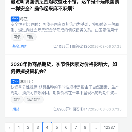
最近听说国债逆回购收益还不错，这个是不是跟国债
一样安全？操作起来麻不麻烦？
蒋杰：
专业
安全性对比 国债：国债是国家以其信用为基础，按照债的一般原
则，通过向社会筹集资金所形成的债权债务关系。由国家信用作
担保，基本不存在违约风险，安全性极高。 国债逆回购：本质是
国债
回购
一种短期贷款，即你把钱借给别...
基金理财
1059
1 回答
130
2026-08-06 07:35
2026年做商品期货，季节性因素对价格影响大，如
何把握投资机会？
李明明：
专业
认识季节性规律 期货品种的季节性规律是指由于自然因素、生产
周期、消费习惯等原因，期货价格在一年中呈现出的周期性波
动。了解这些规律可以帮助投资者在合适的时机进行交易。 不同
期货
商品期货
品种的季节性规律及把握投资机会...
期货
8960
1 回答
147
2026-08-06 07:35
«
1
2
3
4
5
6
7
8
...
12387