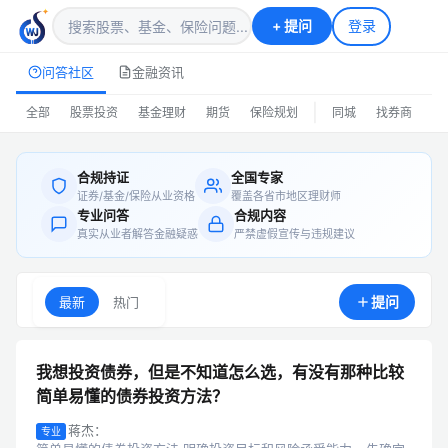
+
提问
登录
问答社区
金融资讯
|
全部
股票投资
基金理财
期货
保险规划
同城
找券商
排
合规持证
全国专家
证券/基金/保险从业资格
覆盖各省市地区理财师
专业问答
合规内容
真实从业者解答金融疑惑
严禁虚假宣传与违规建议
提问
最新
热门
我想投资债券，但是不知道怎么选，有没有那种比较
简单易懂的债券投资方法？
蒋杰：
专业