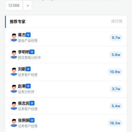
12388
»
推荐专家
排行榜
蒋杰
V
6.7w
基金产品经理
李明明
V
5.6w
期货策略分析师
刘新
V
10.9w
证券客户经理
赵寒
V
3.7w
证券分析师
侯志民
V
5.4w
证券客户经理
张俐娟
V
16.3w
证券客户经理