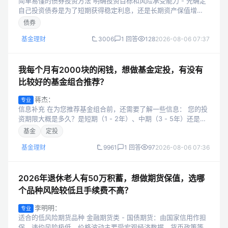
简单易懂的债券投资方法 明确投资目标和风险承受能力 - 先确定
自己投资债券是为了短期获得稳定利息，还是长期资产保值增
值。 - 评估自己能接受的风险程度，比如能否承受债券价格的短
债券
期波动。 选择合适的债券...
基金理财
3006
1 回答
128
2026-08-06 07:37
我每个月有2000块的闲钱，想做基金定投，有没有
比较好的基金组合推荐？
蒋杰：
专业
信息补充 在为您推荐基金组合前，还需要了解一些信息： 您的投
资期限大概是多久？是短期（1 - 2年）、中期（3 - 5年）还是长
期（5年以上）？ 您个人的风险承受能力如何，是保守型、稳健型
基金
定投
还是激进型？...
基金理财
9961
1 回答
97
2026-08-06 07:36
2026年退休老人有50万积蓄，想做期货保值，选哪
个品种风险较低且手续费不高？
李明明：
专业
适合的低风险期货品种 金融期货类 - 国债期货：由国家信用作担
保，违约风险极低。价格波动主要受宏观经济数据、货币政策等