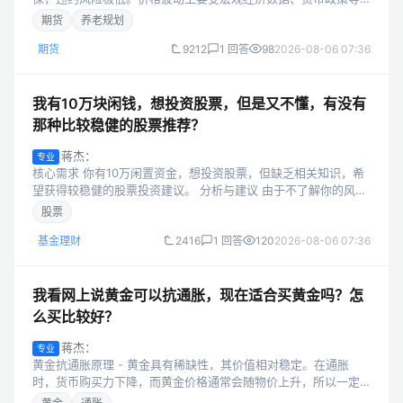
稳定且可预测的因素影响，不像股票市场那样容易受到企业经营
期货
养老规划
业绩、突发事件等复杂因素的...
期货
9212
1 回答
98
2026-08-06 07:36
我有10万块闲钱，想投资股票，但是又不懂，有没有
那种比较稳健的股票推荐？
蒋杰：
专业
核心需求 你有10万闲置资金，想投资股票，但缺乏相关知识，希
望获得较稳健的股票投资建议。 分析与建议 由于不了解你的风险
承受能力和投资期限，难以精准推荐。不过股票投资本身风险较
股票
高，即便所谓“稳健”股票...
基金理财
2416
1 回答
120
2026-08-06 07:36
我看网上说黄金可以抗通胀，现在适合买黄金吗？怎
么买比较好？
蒋杰：
专业
黄金抗通胀原理 - 黄金具有稀缺性，其价值相对稳定。在通胀
时，货币购买力下降，而黄金价格通常会随物价上升，所以一定
程度上能抵抗通胀。 ## 当前是否适合买黄金 - 需综合考量多方面