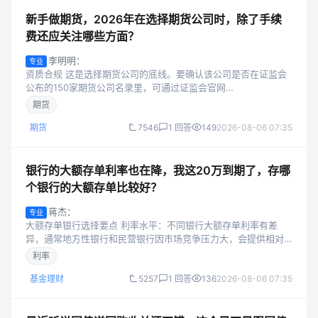
新手做期货，2026年在选择期货公司时，除了手续
费还应关注哪些方面？
李明明：
专业
资质合规 这是选择期货公司的底线。要确认该公司是否在证监会
公布的150家期货公司名录里，可通过证监会官网
（csrc.gov.cn）每年更新的名录进行查询，下载后搜索公司全
期货
称，名称必须完全一致。也可以登...
期货
7546
1 回答
149
2026-08-06 07:35
银行的大额存单利率也在降，我这20万到期了，存哪
个银行的大额存单比较好？
蒋杰：
专业
大额存单银行选择要点 利率水平：不同银行大额存单利率有差
异，通常地方性银行和民营银行因市场竞争压力大，会提供相对
较高利率以吸引客户，你可多了解各银行利率并对比。 银行信誉
利率
与安全性：大型国有银行和股份制...
基金理财
5257
1 回答
136
2026-08-06 07:35