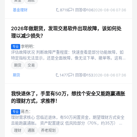
黄金
通胀
因素判断是否适合现在...
基金理财
8719
1 回答
106
2026-08-06 07:36
2026年做期货，发现交易软件出现故障，该如何处
理以减少损失？
李明明：
专业
评估故障状况 判断故障严重程度：快速查看是部分功能故障，如
特定指标无法显示，还是全面故障，像无法下单、撤单等。这有
助于确定后续的应对策略。 确认故障持续时间：若只是短暂的卡
期货
交易
顿，可尝试等待几分钟看能否恢...
期货
1477
1 回答
153
2026-08-06 07:36
我快退休了，手里有50万，想找个安全又能跑赢通胀
的理财方式，求推荐！
蒋杰：
专业
理财需求核心 您临近退休，有50万闲置资金，期望理财方式安全
且能跑赢通胀。 资产配置建议 低风险部分（70%，约35万） 大
额存单：将一部分资金（如20万）存入大额存单，它利率相对较
理财
通胀
养老规划
高且稳定，收益在3...