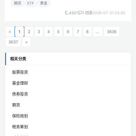
本和风险，如存储安全、鉴定费用等。买卖手续费较高，变现时
期货
ETF
黄金
可能因折旧等因素导致价值损耗...
4307
1 回答
2026-07-31 03:35
«
1
2
3
4
5
6
7
8
...
3636
3637
»
相关分类
股票投资
基金理财
债券投资
期货
保险规划
税务筹划