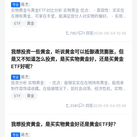
蒋杰：
专业
实物黄金与黄金ETF对比分析 实物黄金 优点： - 直观性：实实在
在拥有黄金，可拿在手里，能满足部分人对实物的偏好。 - 实用
性：可用于制作首饰、工艺品等，有一定的使用价值。 - 避险功
ETF
黄金
能突出：在极端...
7807
1 回答
2026-08-04 10:36
我想投资一些黄金，听说黄金可以抵御通货膨胀，但
是又不知道怎么投资，是买实物黄金好，还是买黄金
ETF好呢？
蒋杰：
专业
投资分析 实物黄金： - 优点：能够实实在在地持有黄金，能用来
制作首饰或收藏。在极端情况下，如社会动荡、经济危机，实物
黄金可直接用于交换商品或服务。 - 缺点：购买和回购手续费较
ETF
黄金
高，比如购买时可能有加...
3581
1 回答
2026-08-04 05:36
我想投资黄金，是买实物黄金好还是黄金ETF好？
蒋杰：
专业