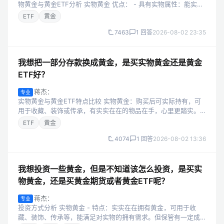
物黄金与黄金ETF分析 实物黄金 优点： - 具有实物属性：能实实
在在拿在手里，满足部分人对资产的实物占有需求。 - 可用于消
ETF
黄金
费或收藏：如...
7463
1 回答
2026-08-02 23:35
我想把一部分存款换成黄金，是买实物黄金还是黄金
ETF好？
蒋杰：
专业
实物黄金与黄金ETF特点比较 实物黄金：购买后可实际持有，可
用于收藏、装饰或传承，有实实在在的物品在手，心里更踏实。
但保管有一定成本，比如需要安全的存放地点，还可能有磨损等
ETF
黄金
问题。同时，买卖手续费较高，...
4074
1 回答
2026-08-02 13:36
我想投资一些黄金，但是不知道该怎么投资，是买实
物黄金，还是买黄金期货或者黄金ETF呢？
蒋杰：
专业
投资方式分析 实物黄金 - 特点：实实在在拥有黄金，可用于收
藏、装饰、传承等，能满足对实物的拥有需求。但保管有一定成