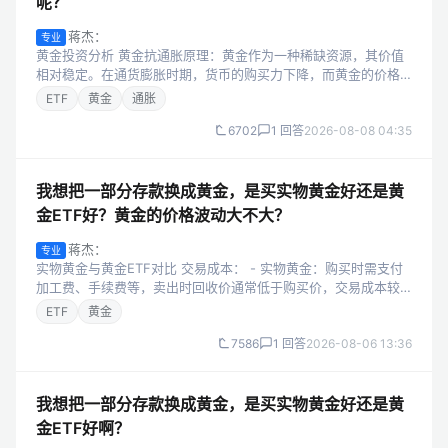
呢？
蒋杰：
专业
黄金投资分析 黄金抗通胀原理：黄金作为一种稀缺资源，其价值
相对稳定。在通货膨胀时期，货币的购买力下降，而黄金的价格
往往会随着物价的上涨而上升，因此可以在一定程度上抵御通
ETF
黄金
通胀
胀。不过，黄金价格也会受到多种因...
6702
1 回答
2026-08-08 04:35
我想把一部分存款换成黄金，是买实物黄金好还是黄
金ETF好？黄金的价格波动大不大？
蒋杰：
专业
实物黄金与黄金ETF对比 交易成本： - 实物黄金：购买时需支付
加工费、手续费等，卖出时回收价通常低于购买价，交易成本较
高。 - 黄金ETF：成本相对较低，交易时像股票一样，只需支付少
ETF
黄金
量佣金。 便利性...
7586
1 回答
2026-08-06 13:36
我想把一部分存款换成黄金，是买实物黄金好还是黄
金ETF好啊？