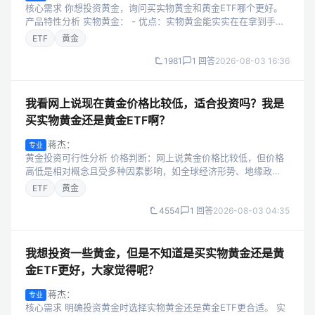
核心需求 你想投资黄金，询问买实物黄金和黄金ETF哪个更好。
产品特性分析 实物黄金： - 优点：实物黄金能实实在在拿到手，
具有一定观赏性，部分实物黄金还能满足收藏需求。在极端情况
ETF
黄金
下（如战争、严重经济...
1981
1 回答
2026-08-03 16:36
我看网上说现在黄金价格比较低，适合投资吗？我是
买实物黄金还是黄金ETF啊？
蒋杰：
专业
黄金投资可行性分析 价格判断：网上说黄金价格比较低，但价格
高低是相对概念且受多种因素影响，如全球经济形势、地缘政
治、货币政策等。若全球经济不稳定或通胀预期上升，黄金作为
ETF
黄金
避险资产可能上涨；若经济向好、利...
4554
1 回答
2026-08-03 04:35
我想投资一些黄金，但是不知道是买实物黄金还是黄
金ETF更好，大家觉得呢？
蒋杰：
专业
核心需求 明确投资黄金时选择实物黄金还是黄金ETF更合适。 实