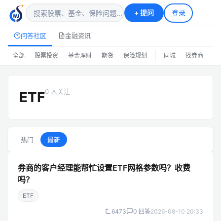
+
提问
登录
问答社区
金融资讯
|
全部
股票投资
基金理财
期货
保险规划
同城
找券商
排
0 人关注
ETF
热门
最新
券商的客户经理能帮忙设置ETF网格参数吗？收费
吗？
ETF
6473
0 回答
2026-08-10 20:33