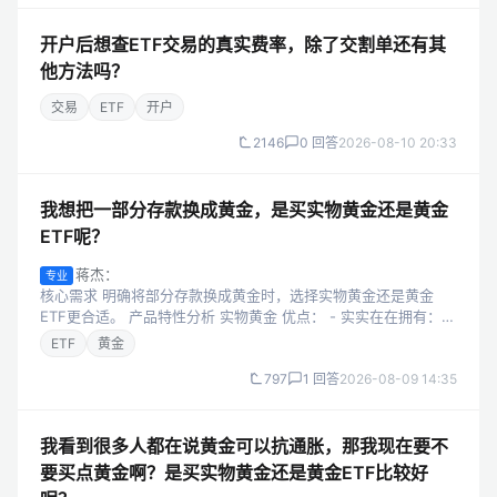
开户后想查ETF交易的真实费率，除了交割单还有其
他方法吗？
交易
ETF
开户
2146
0 回答
2026-08-10 20:33
我想把一部分存款换成黄金，是买实物黄金还是黄金
ETF呢？
蒋杰：
专业
核心需求 明确将部分存款换成黄金时，选择实物黄金还是黄金
ETF更合适。 产品特性分析 实物黄金 优点： - 实实在在拥有：能
拿在手里，有很强的实物感，让人心里踏实。 - 可用于收藏或装
ETF
黄金
饰：部分具有工艺...
797
1 回答
2026-08-09 14:35
我看到很多人都在说黄金可以抗通胀，那我现在要不
要买点黄金啊？是买实物黄金还是黄金ETF比较好